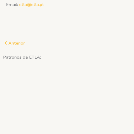
Email:
etla@etla.pt
Prev
Anterior
Patronos
da ETLA: