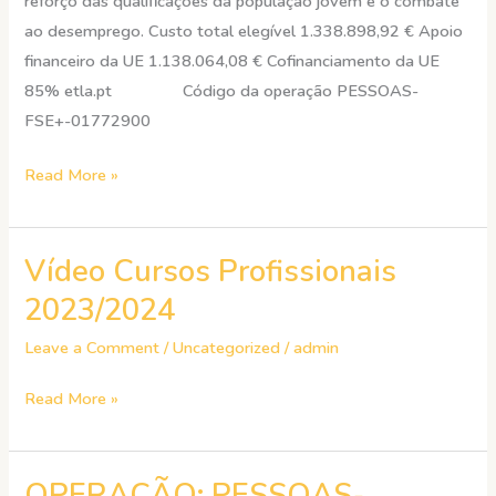
reforço das qualificações da população jovem e o combate
ao desemprego. Custo total elegível 1.338.898,92 € Apoio
financeiro da UE 1.138.064,08 € Cofinanciamento da UE
85% etla.pt Código da operação PESSOAS-
FSE+-01772900
Read More »
Vídeo Cursos Profissionais
Vídeo
Cursos
2023/2024
Profissionais
Leave a Comment
/
Uncategorized
/
admin
2023/2024
Read More »
OPERAÇÃO: PESSOAS-
OPERAÇÃO: