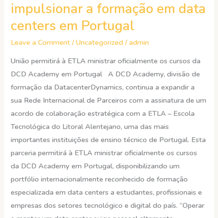
impulsionar a formação em data
ETLA
centers em Portugal
assinam
acordo
Leave a Comment
/
Uncategorized
/
admin
de
União permitirá à ETLA ministrar oficialmente os cursos da
parceria
DCD Academy em Portugal A DCD Academy, divisão de
para
formação da DatacenterDynamics, continua a expandir a
impulsionar
sua Rede Internacional de Parceiros com a assinatura de um
a
acordo de colaboração estratégica com a ETLA – Escola
formação
Tecnológica do Litoral Alentejano, uma das mais
em
importantes instituições de ensino técnico de Portugal. Esta
data
parceria permitirá à ETLA ministrar oficialmente os cursos
centers
da DCD Academy em Portugal, disponibilizando um
em
portfólio internacionalmente reconhecido de formação
Portugal
especializada em data centers a estudantes, profissionais e
empresas dos setores tecnológico e digital do país. “Operar