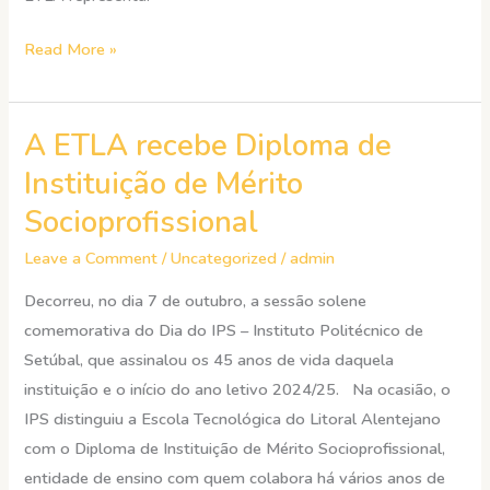
Read More »
A ETLA recebe Diploma de
A
ETLA
Instituição de Mérito
recebe
Socioprofissional
Diploma
de
Leave a Comment
/
Uncategorized
/
admin
Instituição
Decorreu, no dia 7 de outubro, a sessão solene
de
comemorativa do Dia do IPS – Instituto Politécnico de
Mérito
Setúbal, que assinalou os 45 anos de vida daquela
Socioprofissional
instituição e o início do ano letivo 2024/25. Na ocasião, o
IPS distinguiu a Escola Tecnológica do Litoral Alentejano
com o Diploma de Instituição de Mérito Socioprofissional,
entidade de ensino com quem colabora há vários anos de