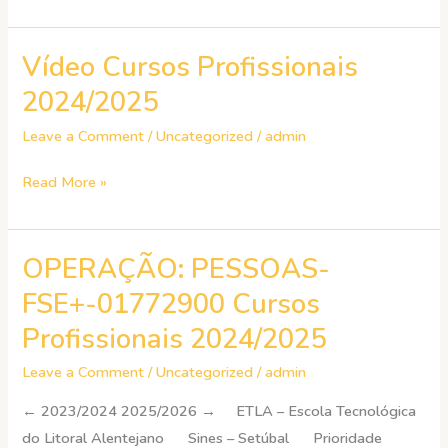
Vídeo Cursos Profissionais
Vídeo
Cursos
2024/2025
Profissionais
Leave a Comment
/
Uncategorized
/
admin
2024/2025
Read More »
OPERAÇÃO: PESSOAS-
OPERAÇÃO:
PESSOAS-
FSE+-01772900 Cursos
FSE+-01772900
Profissionais 2024/2025
Cursos
Profissionais
Leave a Comment
/
Uncategorized
/
admin
2024/2025
← 2023/2024 2025/2026 → ETLA – Escola Tecnológica
do Litoral Alentejano Sines – Setúbal Prioridade