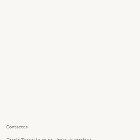
Contactos
Escola Tecnológica do Litoral Alentejano