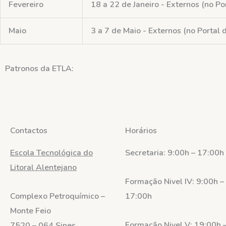
Fevereiro
18 a 22 de Janeiro - Externos (no Po
Maio
3 a 7 de Maio - Externos (no Portal 
Patronos
da ETLA:
Contactos
Horários
Escola Tecnológica do
Secretaria: 9:00h – 17:00h
Litoral Alentejano
Formação Nivel IV: 9:00h –
Complexo Petroquímico –
17:00h
Monte Feio
Formação Nivel V: 19:00h 
7520 – 064 Sines