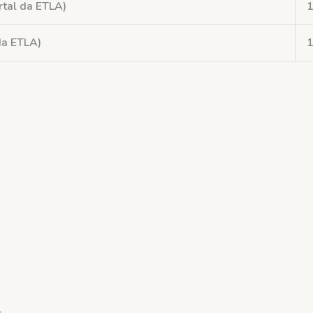
rtal da ETLA)
1
da ETLA)
1
–